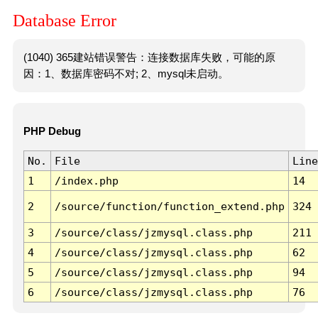
Database Error
(1040) 365建站错误警告：连接数据库失败，可能的原
因：1、数据库密码不对; 2、mysql未启动。
PHP Debug
No.
File
Line
1
/index.php
14
2
/source/function/function_extend.php
324
3
/source/class/jzmysql.class.php
211
4
/source/class/jzmysql.class.php
62
5
/source/class/jzmysql.class.php
94
6
/source/class/jzmysql.class.php
76