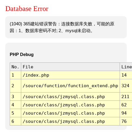
Database Error
(1040) 365建站错误警告：连接数据库失败，可能的原
因：1、数据库密码不对; 2、mysql未启动。
PHP Debug
No.
File
Line
1
/index.php
14
2
/source/function/function_extend.php
324
3
/source/class/jzmysql.class.php
211
4
/source/class/jzmysql.class.php
62
5
/source/class/jzmysql.class.php
94
6
/source/class/jzmysql.class.php
76