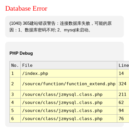
Database Error
(1040) 365建站错误警告：连接数据库失败，可能的原
因：1、数据库密码不对; 2、mysql未启动。
PHP Debug
No.
File
Line
1
/index.php
14
2
/source/function/function_extend.php
324
3
/source/class/jzmysql.class.php
211
4
/source/class/jzmysql.class.php
62
5
/source/class/jzmysql.class.php
94
6
/source/class/jzmysql.class.php
76