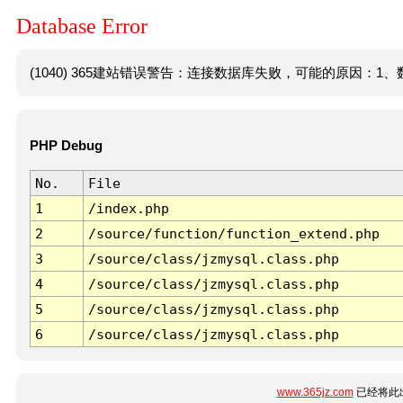
Database Error
(1040) 365建站错误警告：连接数据库失败，可能的原因：1、数
PHP Debug
No.
File
1
/index.php
2
/source/function/function_extend.php
3
/source/class/jzmysql.class.php
4
/source/class/jzmysql.class.php
5
/source/class/jzmysql.class.php
6
/source/class/jzmysql.class.php
www.365jz.com
已经将此