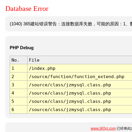
Database Error
(1040) 365建站错误警告：连接数据库失败，可能的原因：1、数
PHP Debug
No.
File
1
/index.php
2
/source/function/function_extend.php
3
/source/class/jzmysql.class.php
4
/source/class/jzmysql.class.php
5
/source/class/jzmysql.class.php
6
/source/class/jzmysql.class.php
www.365jz.com
已经将此