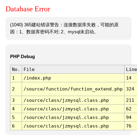
Database Error
(1040) 365建站错误警告：连接数据库失败，可能的原
因：1、数据库密码不对; 2、mysql未启动。
PHP Debug
No.
File
Line
1
/index.php
14
2
/source/function/function_extend.php
324
3
/source/class/jzmysql.class.php
211
4
/source/class/jzmysql.class.php
62
5
/source/class/jzmysql.class.php
94
6
/source/class/jzmysql.class.php
76