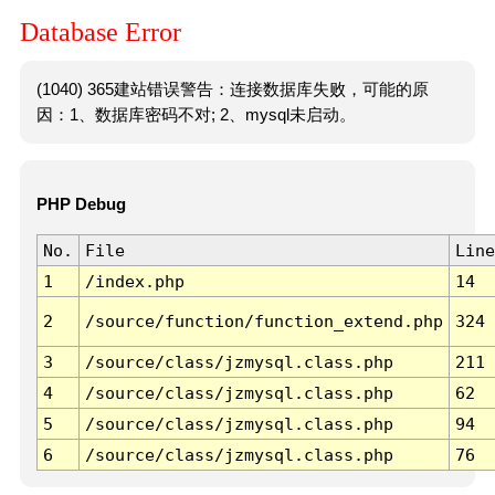
Database Error
(1040) 365建站错误警告：连接数据库失败，可能的原
因：1、数据库密码不对; 2、mysql未启动。
PHP Debug
No.
File
Line
1
/index.php
14
2
/source/function/function_extend.php
324
3
/source/class/jzmysql.class.php
211
4
/source/class/jzmysql.class.php
62
5
/source/class/jzmysql.class.php
94
6
/source/class/jzmysql.class.php
76