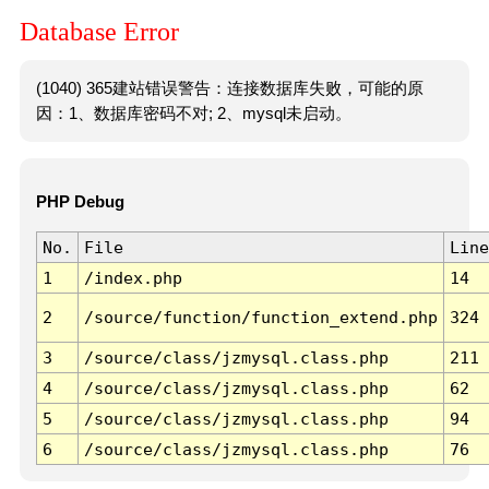
Database Error
(1040) 365建站错误警告：连接数据库失败，可能的原
因：1、数据库密码不对; 2、mysql未启动。
PHP Debug
No.
File
Line
1
/index.php
14
2
/source/function/function_extend.php
324
3
/source/class/jzmysql.class.php
211
4
/source/class/jzmysql.class.php
62
5
/source/class/jzmysql.class.php
94
6
/source/class/jzmysql.class.php
76