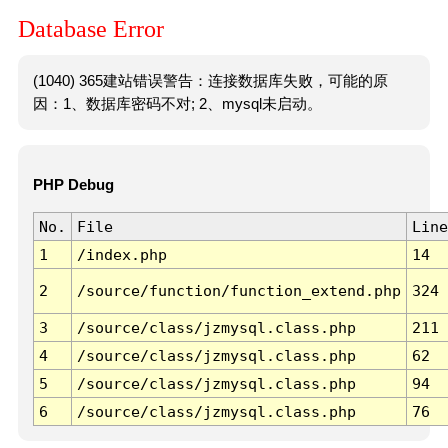
Database Error
(1040) 365建站错误警告：连接数据库失败，可能的原
因：1、数据库密码不对; 2、mysql未启动。
PHP Debug
No.
File
Line
1
/index.php
14
2
/source/function/function_extend.php
324
3
/source/class/jzmysql.class.php
211
4
/source/class/jzmysql.class.php
62
5
/source/class/jzmysql.class.php
94
6
/source/class/jzmysql.class.php
76