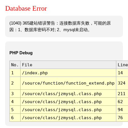
Database Error
(1040) 365建站错误警告：连接数据库失败，可能的原
因：1、数据库密码不对; 2、mysql未启动。
PHP Debug
No.
File
Line
1
/index.php
14
2
/source/function/function_extend.php
324
3
/source/class/jzmysql.class.php
211
4
/source/class/jzmysql.class.php
62
5
/source/class/jzmysql.class.php
94
6
/source/class/jzmysql.class.php
76