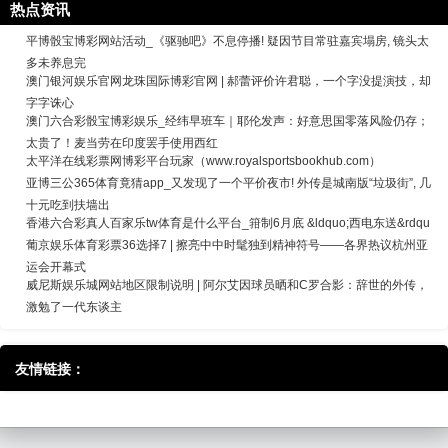
热点资讯
平博骰宝博彩网站活动_《驱驰吧》不息停播! 疑因节目常驻嘉宾塌房, 镜头太
多未养息完
澳门银河娱乐官网龙珠国际博彩官网 | 郝蕾评价许君聪，一个字没提演技，却
字字诛心
澳门六合彩骰宝博彩娱乐_经纬早班车｜耶伦发声：好意思国零落风险仍存；
太贵了！麦当劳在印度罢手使用西红
太平洋在线彩票网博彩平台玩家（www.royalsportsbookhub.com）
亚博三公365体育竟猜app_又发现了一个平价夜市! 外传是城南版“垃圾街”, 几
十元吃到扶墙出
香港六合彩真人百家乐tw体育是什么平台_箝制6月底 &ldquo;西电东送&rdqu
葡京娱乐体育彩票36选择7 | 擦亮中中时髦独到精神符号——各界热议杭州亚
运会开幕式
威尼斯娱乐城网站地区限制说明 | 阿尔艾因球员晒和C罗合影：辞世的外传，
激勉了一代东谈主
友情链接：