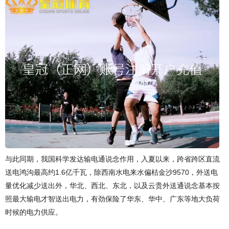
与此同期，我国科学发达输电通说念作用，入夏以来，跨省跨区直流
送电鸿沟最高约1.6亿千瓦，除西南水电来水偏枯金沙9570，外送电
量优化减少送出外，华北、西北、东北，以及云贵外送通说念基本按
照最大输电才智送出电力，有劲保险了华东、华中、广东等地大负荷
时候的电力供应。