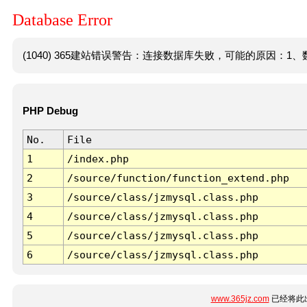
Database Error
(1040) 365建站错误警告：连接数据库失败，可能的原因：1、数
PHP Debug
No.
File
1
/index.php
2
/source/function/function_extend.php
3
/source/class/jzmysql.class.php
4
/source/class/jzmysql.class.php
5
/source/class/jzmysql.class.php
6
/source/class/jzmysql.class.php
www.365jz.com
已经将此