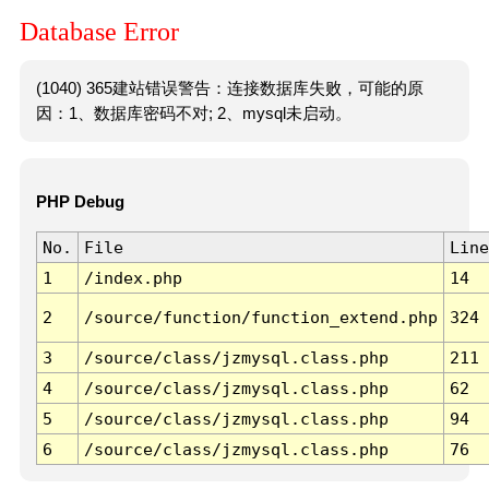
Database Error
(1040) 365建站错误警告：连接数据库失败，可能的原
因：1、数据库密码不对; 2、mysql未启动。
PHP Debug
No.
File
Line
1
/index.php
14
2
/source/function/function_extend.php
324
3
/source/class/jzmysql.class.php
211
4
/source/class/jzmysql.class.php
62
5
/source/class/jzmysql.class.php
94
6
/source/class/jzmysql.class.php
76