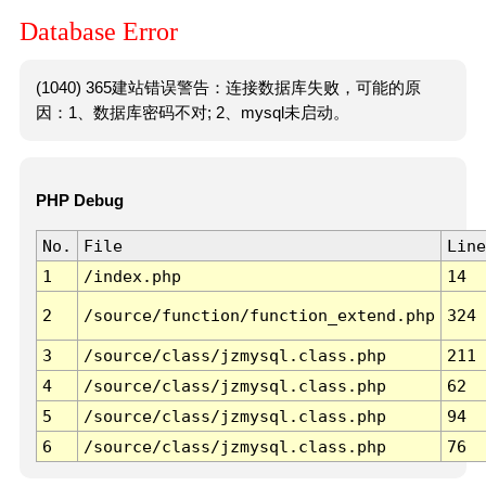
Database Error
(1040) 365建站错误警告：连接数据库失败，可能的原
因：1、数据库密码不对; 2、mysql未启动。
PHP Debug
No.
File
Line
1
/index.php
14
2
/source/function/function_extend.php
324
3
/source/class/jzmysql.class.php
211
4
/source/class/jzmysql.class.php
62
5
/source/class/jzmysql.class.php
94
6
/source/class/jzmysql.class.php
76