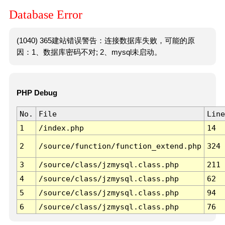
Database Error
(1040) 365建站错误警告：连接数据库失败，可能的原
因：1、数据库密码不对; 2、mysql未启动。
PHP Debug
No.
File
Line
1
/index.php
14
2
/source/function/function_extend.php
324
3
/source/class/jzmysql.class.php
211
4
/source/class/jzmysql.class.php
62
5
/source/class/jzmysql.class.php
94
6
/source/class/jzmysql.class.php
76