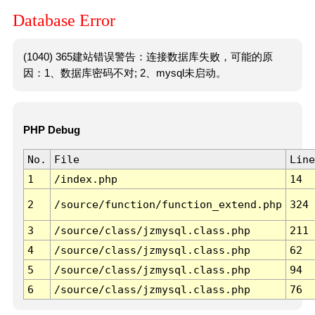
Database Error
(1040) 365建站错误警告：连接数据库失败，可能的原
因：1、数据库密码不对; 2、mysql未启动。
PHP Debug
No.
File
Line
1
/index.php
14
2
/source/function/function_extend.php
324
3
/source/class/jzmysql.class.php
211
4
/source/class/jzmysql.class.php
62
5
/source/class/jzmysql.class.php
94
6
/source/class/jzmysql.class.php
76