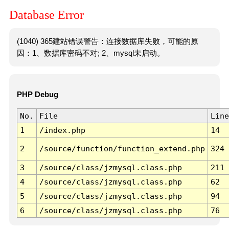
Database Error
(1040) 365建站错误警告：连接数据库失败，可能的原
因：1、数据库密码不对; 2、mysql未启动。
PHP Debug
No.
File
Line
1
/index.php
14
2
/source/function/function_extend.php
324
3
/source/class/jzmysql.class.php
211
4
/source/class/jzmysql.class.php
62
5
/source/class/jzmysql.class.php
94
6
/source/class/jzmysql.class.php
76