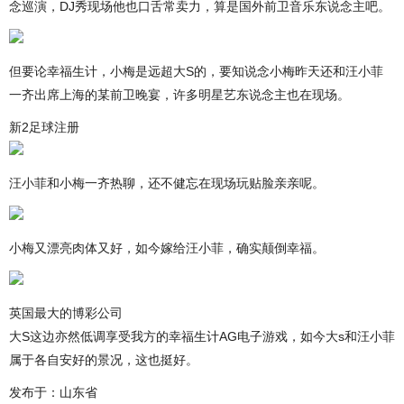
念巡演，DJ秀现场他也口舌常卖力，算是国外前卫音乐东说念主吧。
但要论幸福生计，小梅是远超大S的，要知说念小梅昨天还和汪小菲
一齐出席上海的某前卫晚宴，许多明星艺东说念主也在现场。
新2足球注册
汪小菲和小梅一齐热聊，还不健忘在现场玩贴脸亲亲呢。
小梅又漂亮肉体又好，如今嫁给汪小菲，确实颠倒幸福。
英国最大的博彩公司
大S这边亦然低调享受我方的幸福生计AG电子游戏，如今大s和汪小菲
属于各自安好的景况，这也挺好。
发布于：山东省