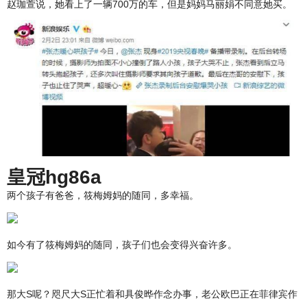
赵珈萱说，她看上了一辆700万的车，但是妈妈马丽娟不同意她买。
皇冠hg86a
两个孩子有爸爸，筱梅姆妈的随同，多幸福。
如今有了筱梅姆妈的随同，孩子们也会变得兴奋许多。
那大S呢？咫尺大S正忙着和具俊晔作念办事，老公欧巴正在菲律宾作