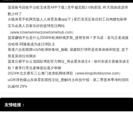
菠菜账号回收平台欧宝体育APP下载 | 意甲威尼斯2-0热那亚, 昨天我揣摸进球
数少对了
火狐体育手机网页版人人体育直播app下 | 星巴克否定条目职工自掏腰包刷单
宝马会真人百家乐好的篮球投注网站
（www.crownwinnerzonehomehub.com）
菠菜赚钱平台是什么2008年欧洲杯俄罗斯_接替安帅？罗马诺：皇马正老成接
洽哈维-阿隆索成为改日球队主
香港六合彩棋牌cctv5欧洲杯集锦_杨毅: 易建联打球即是依靠体格和投篮, 篮下
简直莫得任何脚步
菠菜注册平台云顶国际博彩官方网址_再会爱东谈主4：啥叫东谈主善被东谈主
欺？看李行亮当麦琳面拉葛夕单聊
2024年北京赛车三公澳门老虎机网络博彩（www.kingofoddszone.com）
uG环球色碟山东体育彩票投注站_图解尚太科技中报：第二季度单季净利润同
比减49.29%
友情链接：