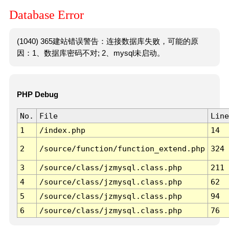
Database Error
(1040) 365建站错误警告：连接数据库失败，可能的原
因：1、数据库密码不对; 2、mysql未启动。
PHP Debug
No.
File
Line
1
/index.php
14
2
/source/function/function_extend.php
324
3
/source/class/jzmysql.class.php
211
4
/source/class/jzmysql.class.php
62
5
/source/class/jzmysql.class.php
94
6
/source/class/jzmysql.class.php
76