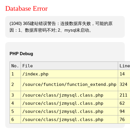
Database Error
(1040) 365建站错误警告：连接数据库失败，可能的原
因：1、数据库密码不对; 2、mysql未启动。
PHP Debug
No.
File
Line
1
/index.php
14
2
/source/function/function_extend.php
324
3
/source/class/jzmysql.class.php
211
4
/source/class/jzmysql.class.php
62
5
/source/class/jzmysql.class.php
94
6
/source/class/jzmysql.class.php
76