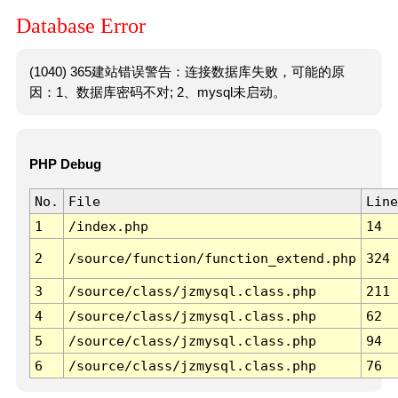
Database Error
(1040) 365建站错误警告：连接数据库失败，可能的原
因：1、数据库密码不对; 2、mysql未启动。
PHP Debug
No.
File
Line
1
/index.php
14
2
/source/function/function_extend.php
324
3
/source/class/jzmysql.class.php
211
4
/source/class/jzmysql.class.php
62
5
/source/class/jzmysql.class.php
94
6
/source/class/jzmysql.class.php
76