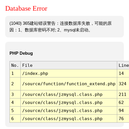
Database Error
(1040) 365建站错误警告：连接数据库失败，可能的原
因：1、数据库密码不对; 2、mysql未启动。
PHP Debug
No.
File
Line
1
/index.php
14
2
/source/function/function_extend.php
324
3
/source/class/jzmysql.class.php
211
4
/source/class/jzmysql.class.php
62
5
/source/class/jzmysql.class.php
94
6
/source/class/jzmysql.class.php
76